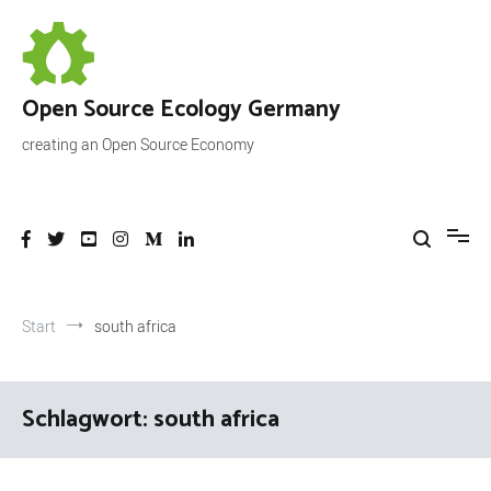
Zum
Inhalt
springen
Open Source Ecology Germany
creating an Open Source Economy
Start
south africa
Schlagwort:
south africa