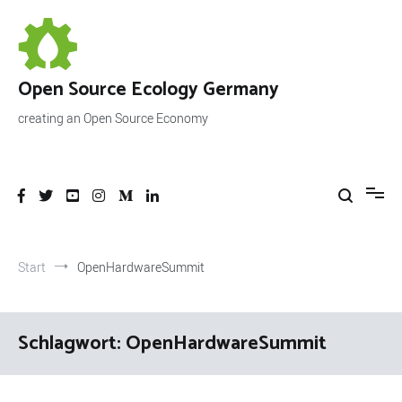
Zum
Inhalt
springen
Open Source Ecology Germany
creating an Open Source Economy
Start
OpenHardwareSummit
Schlagwort:
OpenHardwareSummit