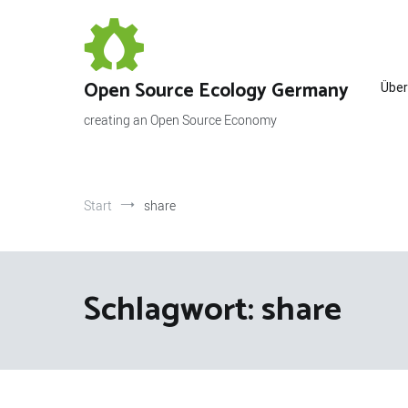
Zum
Inhalt
springen
Open Source Ecology Germany
Über
creating an Open Source Economy
Start
share
Schlagwort:
share