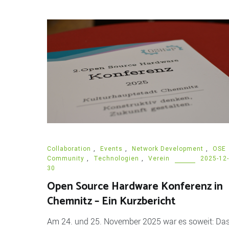
Collaboration
,
Events
,
Network Development
,
OSE
Community
,
Technologien
,
Verein
2025-12-
30
Open Source Hardware Konferenz in
Chemnitz – Ein Kurzbericht
Am 24. und 25. November 2025 war es soweit: Da