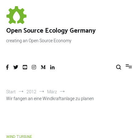
Zum
Inhalt
springen
Open Source Ecology Germany
creating an Open Source Economy
Start
2012
März
Wir fangen an eine Windkraftanlage zu planen
WIND TURBINE