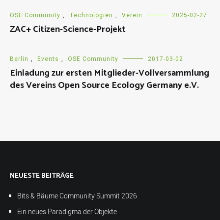
OSE Community
,
Technologien
,
Verein
2025-02-27
ZAC+ Citizen-Science-Projekt
Berlin
,
Events
,
OSE Community
2017-03-02
Einladung zur ersten Mitglieder-Vollversammlung
des Vereins Open Source Ecology Germany e.V.
NEUESTE BEITRÄGE
Bits & Bäume Community Summit 2026
Ein neues Paradigma der Objekte