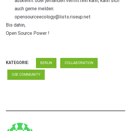
auskennt oder jemanden vermitteln kann, kann sich
auch gerne melden:
opensourceecology@lists.riseup.net
Bis dahin,
Open Source Power !
KATEGORIE:
BERLIN
COLLABORATION
OSE COMMUNITY