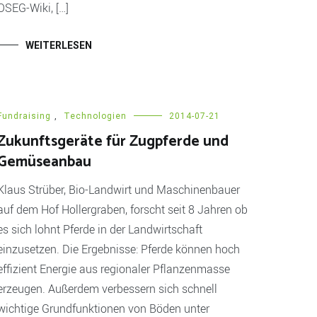
OSEG-Wiki, […]
WEITERLESEN
Fundraising
,
Technologien
2014-07-21
Zukunftsgeräte für Zugpferde und
Gemüseanbau
Klaus Strüber, Bio-Landwirt und Maschinenbauer
auf dem Hof Hollergraben, forscht seit 8 Jahren ob
es sich lohnt Pferde in der Landwirtschaft
einzusetzen. Die Ergebnisse: Pferde können hoch
effizient Energie aus regionaler Pflanzenmasse
erzeugen. Außerdem verbessern sich schnell
wichtige Grundfunktionen von Böden unter