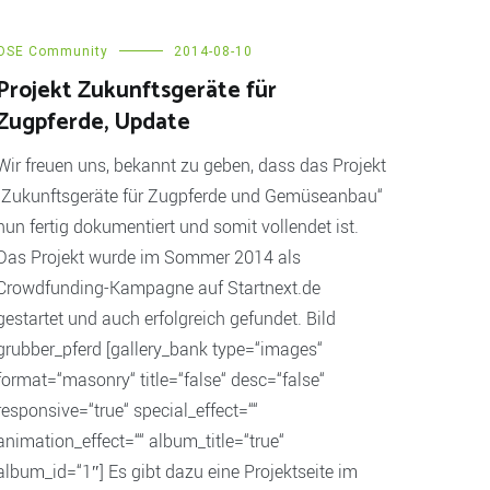
OSE Community
2014-08-10
Projekt Zukunftsgeräte für
Zugpferde, Update
Wir freuen uns, bekannt zu geben, dass das Projekt
„Zukunftsgeräte für Zugpferde und Gemüseanbau“
nun fertig dokumentiert und somit vollendet ist.
Das Projekt wurde im Sommer 2014 als
Crowdfunding-Kampagne auf Startnext.de
gestartet und auch erfolgreich gefundet. Bild
grubber_pferd [gallery_bank type=“images“
format=“masonry“ title=“false“ desc=“false“
responsive=“true“ special_effect=““
animation_effect=““ album_title=“true“
album_id=“1″] Es gibt dazu eine Projektseite im