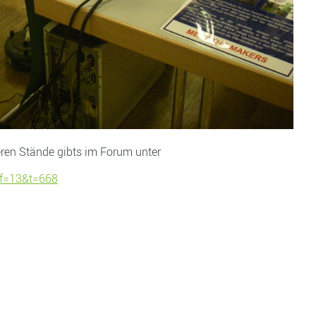
deren Stände gibts im Forum unter
?f=13&t=668