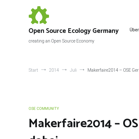
Zum
Inhalt
springen
Open Source Ecology Germany
Über
creating an Open Source Economy
Start
2014
Juli
Makerfaire2014 – OSE Ger
OSE COMMUNITY
Makerfaire2014 – O