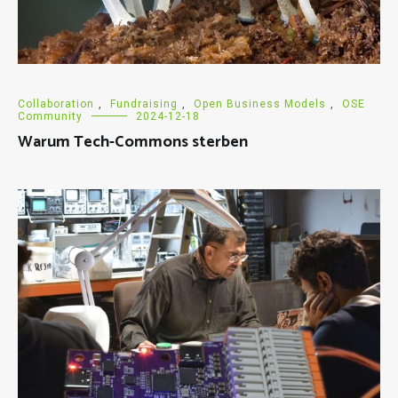
Collaboration
,
Fundraising
,
Open Business Models
,
OSE
Community
2024-12-18
Warum Tech-Commons sterben