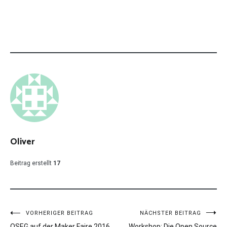
Oliver
Beitrag erstellt
17
Beitragsnavigation
VORHERIGER BEITRAG
NÄCHSTER BEITRAG
OSEG auf der Maker Faire 2016
Workshop: Die Open Source