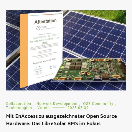
Collaboration
,
Network Development
,
OSE Community
,
Technologien
,
Verein
2025-06-30
Mit EnAccess zu ausgezeichneter Open Source
Hardware: Das LibreSolar BMS im Fokus