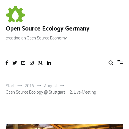
Zum
Inhalt
springen
Open Source Ecology Germany
creating an Open Source Economy
Start
2016
August
Open Source Ecology @ Stuttgart – 2. Live-Meeting